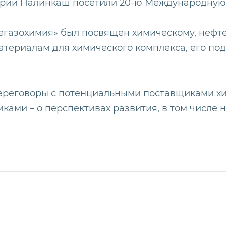
рий Палинкаш посетили 20-ю Международную в
тегазохимия» был посвящен химическому, нефт
териалам для химического комплекса, его под
ереговоры с потенциальными поставщиками хи
ками – о перспективах развития, в том числ