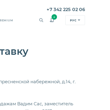
+7 342 225 02 06
0
РУС
REMIUM
тавку
ресненской набережной, д.14, г.
одажам Вадим Сас, заместитель