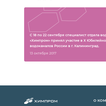
С 18 по 22 сентября специалист отдела в
«Химпром» принял участие в Х Юбилейн
водоканалов России в г. Калининград.
13 октября 2017
О КО