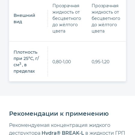
Прозрачная
Прозрачная
жидкость от
жидкость от
Внешний
бесцветного
бесцветного
вид
до жёлтого
до жёлтого
цвета
цвета
Плотность
при 25°С, г/
0,80-1,00
0,95-1,20
3
см
, в
пределах
Рекомендации к применению
Рекомендуемая концентрация жидкого
деструктора
Hydra® BREAK-L
в жидкости ГРП