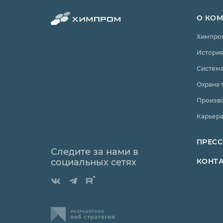
О КО
Химпро
История
Система
Охрана 
Произв
Карьер
ПРЕСС
Следите за нами в
социальных сетях
КОНТ