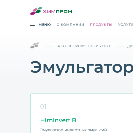
МЕНЮ
О КОМПАНИИ
ПРОДУКТЫ
УСЛУГ
——
——
КАТАЛОГ ПРОДУКТОВ И УСЛУГ
ДЛ
Эмульгато
01
HimInvert B
Эмульгатор инвертных эмульсий