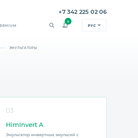
+7 342 225 02 06
0
РУС
REMIUM
——
ЭМУЛЬГАТОРЫ
03
HimInvert A
Эмульгатор инвертных эмульсий с