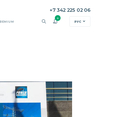
+7 342 225 02 06
0
РУС
REMIUM