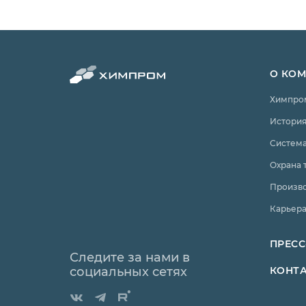
О КО
Химпро
История
Система
Охрана 
Произв
Карьер
ПРЕСС
Следите за нами в
социальных сетях
КОНТ