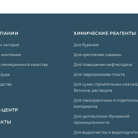
МПАНИИ
ХИМИЧЕСКИЕ РЕАГЕНТЫ
м сегодня
Для бурения
 компании
Для крепления скважин
 менеджмента качества
Для повышения нефтеотдачи
труда
Для гидроразрыва пласта
одство
Для сухих строительных смесей,
бетонов, растворов
а
Для лакокрасочных и отделочн
материалов
-ЦЕНТР
Для целлюлозно-бумажной
АКТЫ
промышленности
Для водоочистки и водоподгото