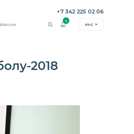
+7 342 225 02 06
0
РУС
REMIUM
олу-2018